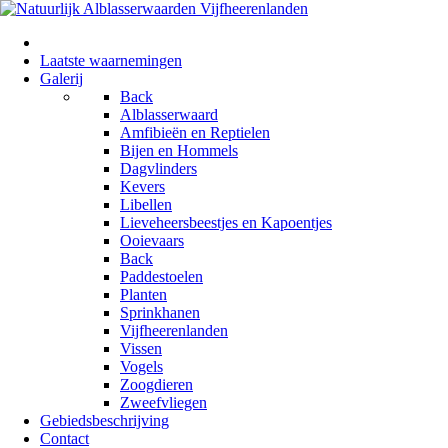
Laatste waarnemingen
Galerij
Back
Alblasserwaard
Amfibieën en Reptielen
Bijen en Hommels
Dagvlinders
Kevers
Libellen
Lieveheersbeestjes en Kapoentjes
Ooievaars
Back
Paddestoelen
Planten
Sprinkhanen
Vijfheerenlanden
Vissen
Vogels
Zoogdieren
Zweefvliegen
Gebiedsbeschrijving
Contact